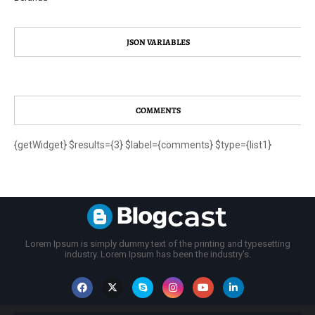
JSON VARIABLES
COMMENTS
{getWidget} $results={3} $label={comments} $type={list1}
Lorem Ipsum is simply dummy text of the printing and typesetting
industry. Lorem Ipsum has been the industry's.