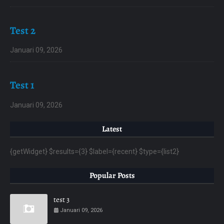
Test 2
Januari 09, 2026
Test 1
Januari 09, 2026
Latest
{getWidget} $results={3} $label={recent} $type={list2}
Popular Posts
test 3
Januari 09, 2026