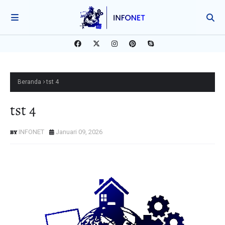
Beranda
tst 4
tst 4
INFONET
Januari 09, 2026