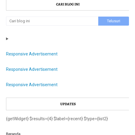
CARI BLOG INI
Responsive Advertisement
Responsive Advertisement
Responsive Advertisement
UPDATES
{getWidget} $results={4} $label={recent} $type={list2}
Beranda